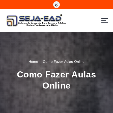
S
k
i
p
t
o
c
o
n
t
e
Home
Como Fazer Aulas Online
n
t
Como Fazer Aulas
Online