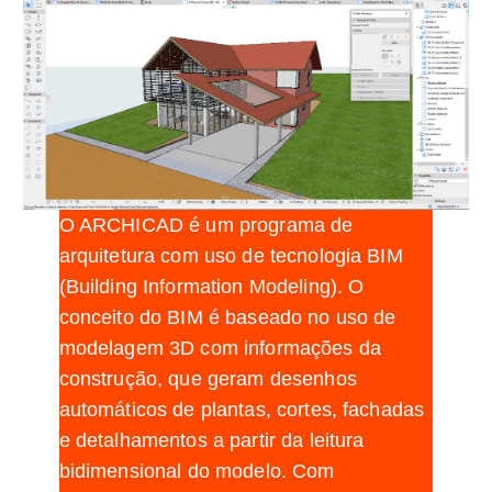
O ARCHICAD é um programa de
arquitetura com uso de tecnologia BIM
(Building Information Modeling). O
conceito do BIM é baseado no uso de
modelagem 3D com informações da
construção, que geram desenhos
automáticos de plantas, cortes, fachadas
e detalhamentos a partir da leitura
bidimensional do modelo. Com