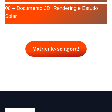
08 – Documento 3D, Rendering e Estudo
Solar
Matrícule-se agora!
Sistema EaD