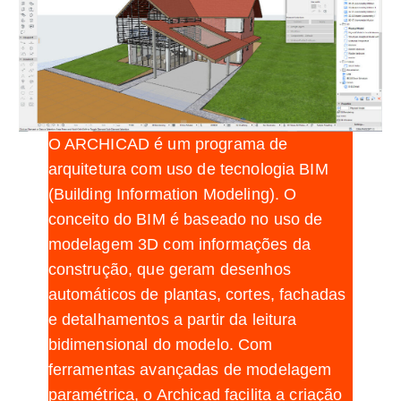
O ARCHICAD é um programa de
arquitetura com uso de tecnologia BIM
(Building Information Modeling). O
conceito do BIM é baseado no uso de
modelagem 3D com informações da
construção, que geram desenhos
automáticos de plantas, cortes, fachadas
e detalhamentos a partir da leitura
bidimensional do modelo. Com
ferramentas avançadas de modelagem
paramétrica, o Archicad facilita a criação