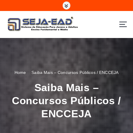
S
k
i
p
t
o
c
o
n
t
e
Home
Saiba Mais – Concursos Públicos / ENCCEJA
n
t
Saiba Mais –
Concursos Públicos /
ENCCEJA