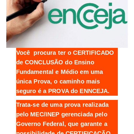
Você procura ter o CERTIFICADO
de CONCLUSÃO do Ensino
Fundamental e Médio em uma
única Prova, o caminho mais
seguro é a PROVA do ENNCEJA.
Trata-se de uma prova realizada
pelo MEC/INEP gerenciada pelo
Governo Federal, que garante a
possibilidade de CERTIFICAÇÃO